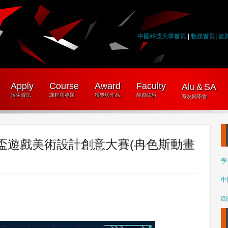
中國科技大學首頁
|
數媒首頁
|
數
Apply
Course
Award
Faculty
Alu＆SA
招生資訊
課程與專題
獲獎與作品
師資陣容
系友與學會
Te 盃遊戲美術設計創意大賽(冉色斯動畫
學
中
四