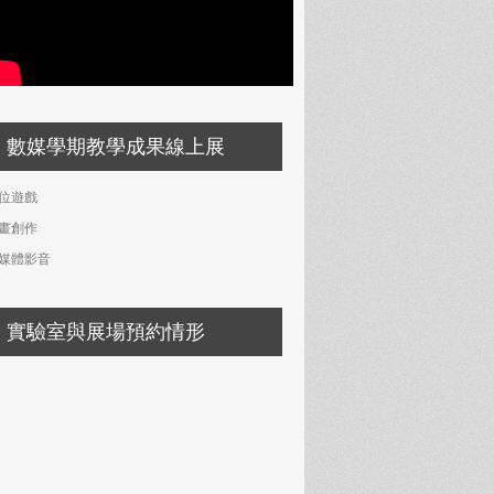
數媒學期教學成果線上展
位遊戲
畫創作
媒體影音
實驗室與展場預約情形