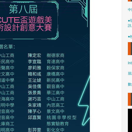
中
●
訊
●
In
規
數