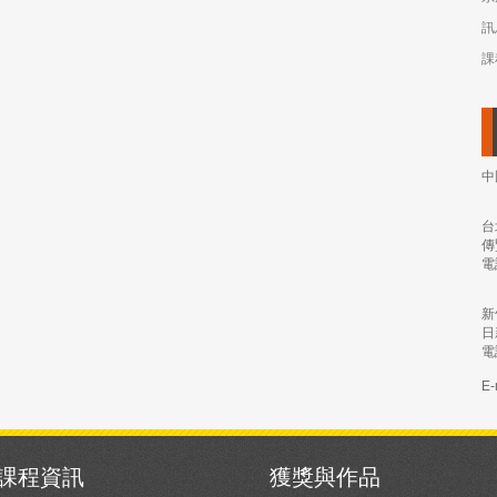
訊
課
中
台
傳
電
新
日
電
E-
課程資訊
獲獎與作品