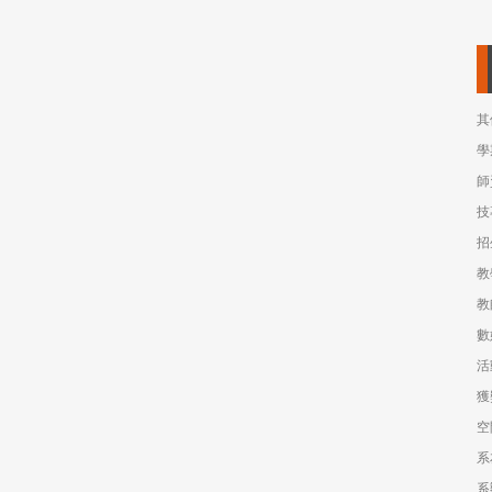
其
學
師
技
招
教
教
數
活
獲
空
系
系