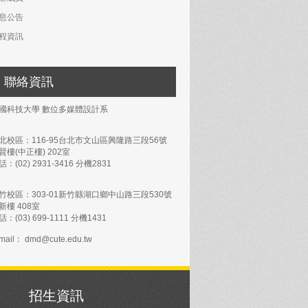
息公告
程資訊
聯絡資訊
國科技大學 數位多媒體設計系
北校區：116-95台北市文山區興隆路三段56號
賢樓(中正樓) 202室
話：(02) 2931-3416 分機2831
竹校區：303-01新竹縣湖口鄉中山路三段530號
新樓 408室
話：(03) 699-1111 分機1431
mail： dmd@cute.edu.tw
招生資訊