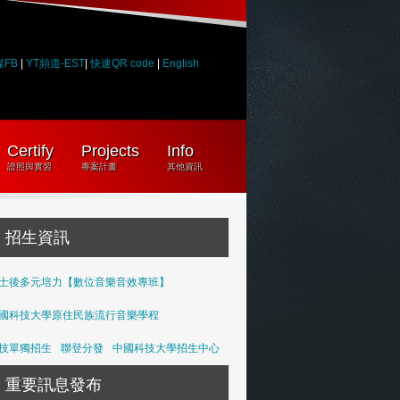
媒FB
|
YT頻道-EST
|
快速QR code
|
English
Certify
Projects
Info
證照與實習
專案計畫
其他資訊
招生資訊
士後多元培力【數位音樂音效專班】
國科技大學原住民族流行音樂學程
技單獨招生
聯登分發
中國科技大學招生中心
重要訊息發布