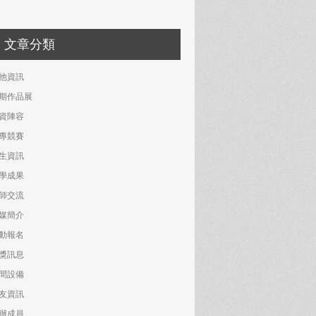
文章分類
他資訊
期作品展
資陣容
專競賽
生資訊
學成果
師交流
媒簡介
動報名
獎訊息
間設備
友資訊
辦成員