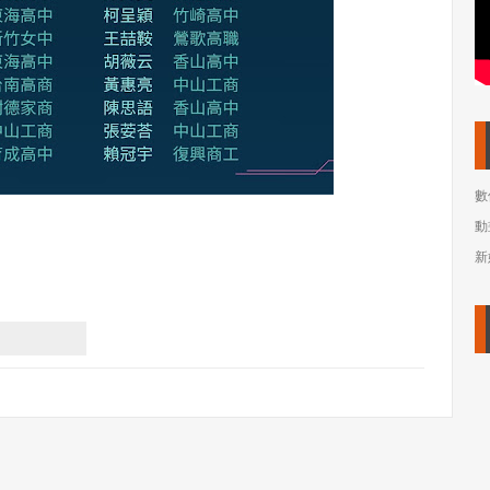
數
動
新