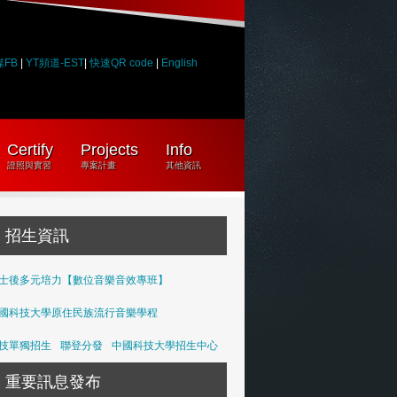
媒FB
|
YT頻道-EST
|
快速QR code
|
English
Certify
Projects
Info
證照與實習
專案計畫
其他資訊
招生資訊
士後多元培力【數位音樂音效專班】
國科技大學原住民族流行音樂學程
技單獨招生
聯登分發
中國科技大學招生中心
重要訊息發布