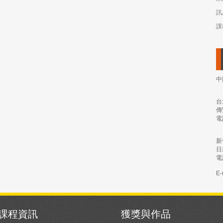
訊
課
中
台
傳
電
新
日
電
E-
課程資訊
獲獎與作品