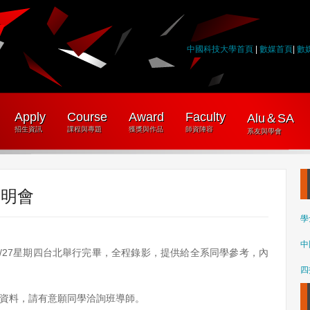
中國科技大學首頁
|
數媒首頁
|
數
Apply
Course
Award
Faculty
Alu＆SA
招生資訊
課程與專題
獲獎與作品
師資陣容
系友與學會
說明會
學
中
4/27星期四台北舉行完畢，全程錄影，提供給全系同學參考，內
四
影資料，請有意願同學洽詢班導師。