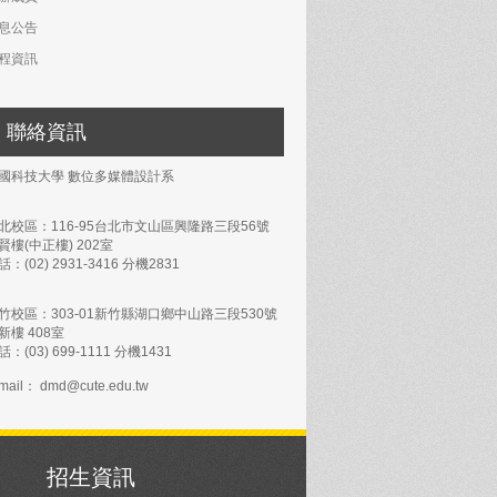
息公告
程資訊
聯絡資訊
國科技大學 數位多媒體設計系
北校區：116-95台北市文山區興隆路三段56號
賢樓(中正樓) 202室
話：(02) 2931-3416 分機2831
竹校區：303-01新竹縣湖口鄉中山路三段530號
新樓 408室
話：(03) 699-1111 分機1431
mail： dmd@cute.edu.tw
招生資訊