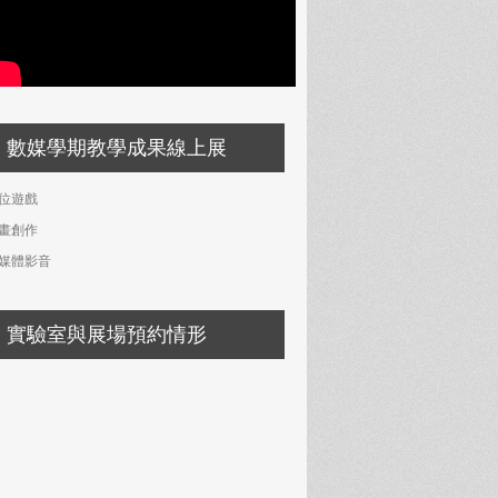
數媒學期教學成果線上展
位遊戲
畫創作
媒體影音
實驗室與展場預約情形