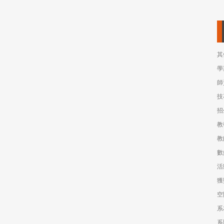
其
學
師
技
招
教
教
數
活
獲
空
系
系