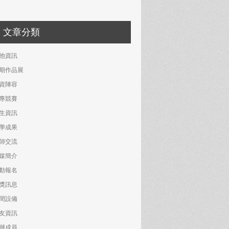
文章分類
他資訊
期作品展
資陣容
專競賽
生資訊
學成果
師交流
媒簡介
動報名
獎訊息
間設備
友資訊
辦成員