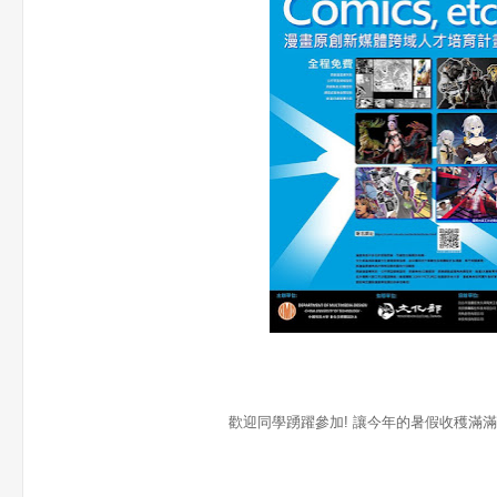
歡迎同學踴躍參加! 讓今年的暑假收穫滿滿