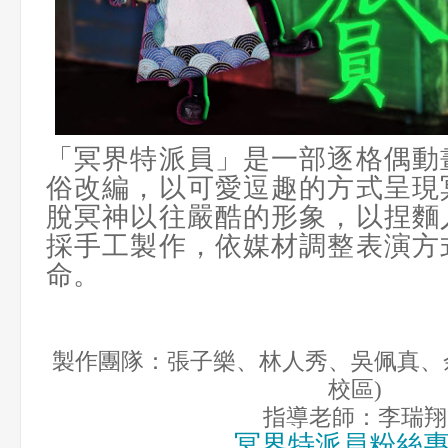
「冥界特派員」是一部逐格偶動
俗改編，以可愛逗趣的方式呈現
脫冥神以往嚴酷的形象，以捏麵
採手工製作，依媒材調整表演方
命。
製作團隊：張子樂、林人秀、吳佩真、
校區)
指導老師：李瑞翔
冥界特派員粉絲