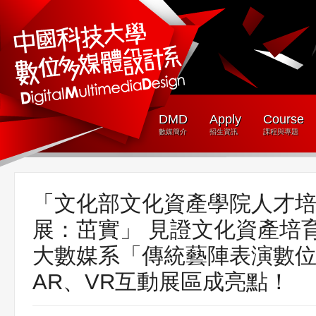
DMD
Apply
Course
數媒簡介
招生資訊
課程與專題
「文化部文化資產學院人才
展：茁實」 見證文化資產培
大數媒系「傳統藝陣表演數
AR、VR互動展區成亮點！