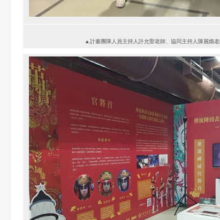
▲計畫團隊人員主持人許允聖老師、協同主持人陳麗娥老