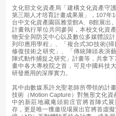
文化部文化資產局「建構文化資產守
第三期人才培育計畫成果展」，107年10
台中文化資產園區雅堂館A、B館展出
計畫執行單位共同參與，本校文化資
物安全與防災中心以及數位多媒體設計
列印應用學程」、「複合式3D技術(掃
修復技術之研究」、「傳統陣頭表演
陣式動作捕捉之研究」計畫等，共拿下
畫中各大專校院之首，可見中國科技
研發應用的深厚實力。
其中由數媒系許允聖老師所帶領的計
技術（
Motion Capture
）對無形文化資
中的新莊地藏庵頭前庄官將首陣式展
存，更是唯一獲邀現場展出官將首虛擬