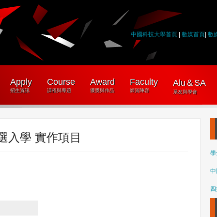
中國科技大學首頁
|
數媒首頁
|
數
Apply
Course
Award
Faculty
Alu＆SA
招生資訊
課程與專題
獲獎與作品
師資陣容
系友與學會
甄選入學 實作項目
學
中
四