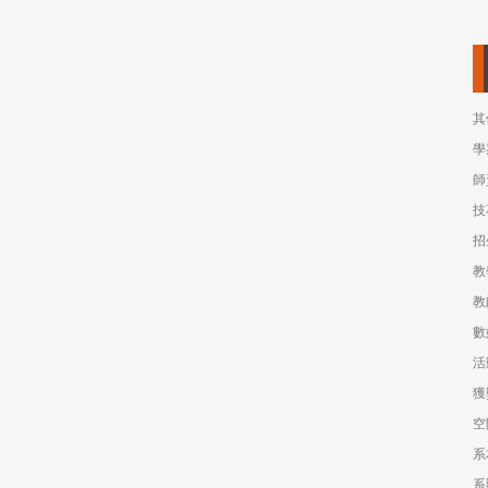
其
學
師
技
招
教
教
數
活
獲
空
系
系