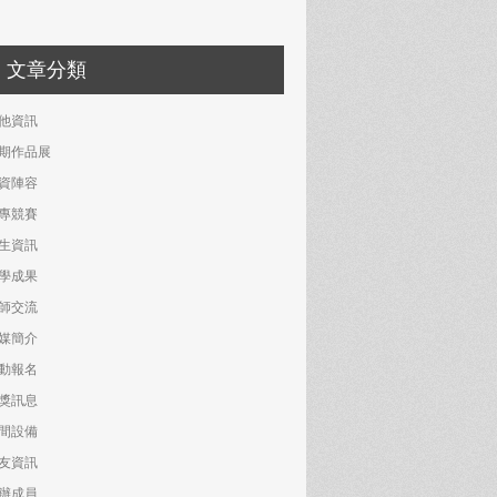
文章分類
他資訊
期作品展
資陣容
專競賽
生資訊
學成果
師交流
媒簡介
動報名
獎訊息
間設備
友資訊
辦成員