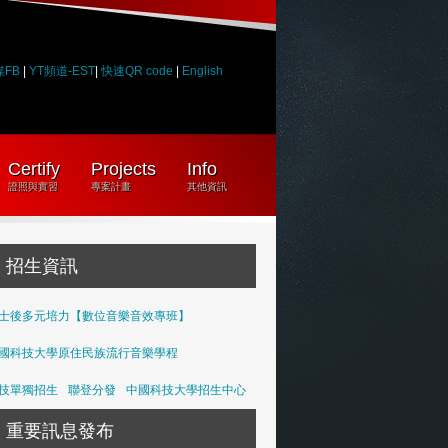
媒FB
|
YT頻道-EST
|
快速QR code
|
English
Certify
Projects
Info
證照與實習
專案計畫
其他資訊
招生資訊
士後多元培力【數位音樂音效專班】
國科技大學原住民族流行音樂學程
技單獨招生
聯登分發
中國科技大學招生中心
重要訊息發布