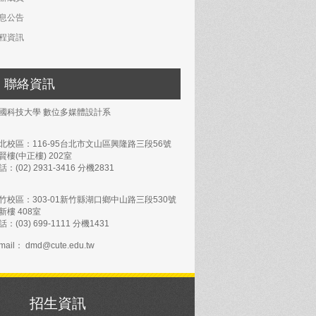
息公告
程資訊
聯絡資訊
國科技大學 數位多媒體設計系
北校區：116-95台北市文山區興隆路三段56號
賢樓(中正樓) 202室
話：(02) 2931-3416 分機2831
竹校區：303-01新竹縣湖口鄉中山路三段530號
新樓 408室
話：(03) 699-1111 分機1431
mail： dmd@cute.edu.tw
招生資訊