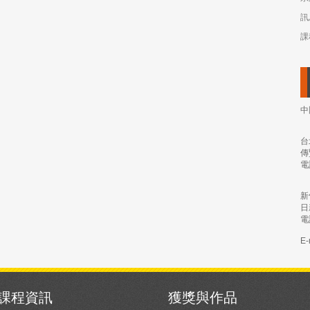
訊
課
中
台
傳
電
新
日
電
E-
課程資訊
獲獎與作品