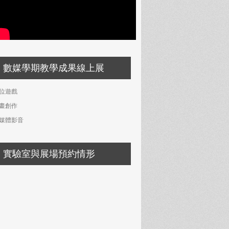
數媒學期教學成果線上展
位遊戲
畫創作
媒體影音
實驗室與展場預約情形