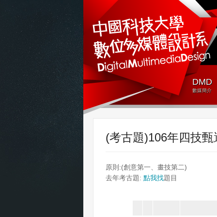
DMD
數媒簡介
(考古題)106年四技
原則:(創意第一、畫技第二)
去年考古題:
點我找
題目