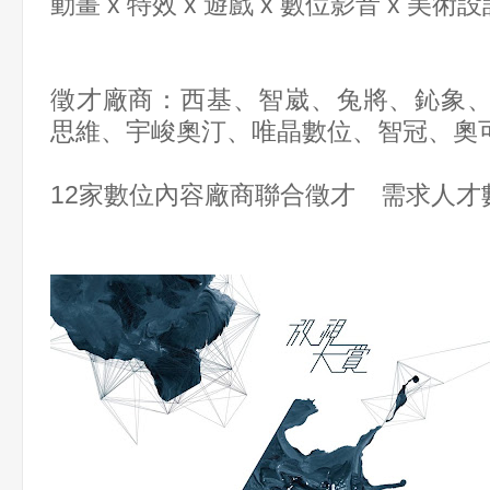
動畫 x 特效 x 遊戲 x 數位影音 x 美術
徵才廠商：西基、智崴、兔將、鈊象
思維、宇峻奧汀、唯晶數位、智冠、奧可
12家數位內容廠商聯合徵才 需求人才