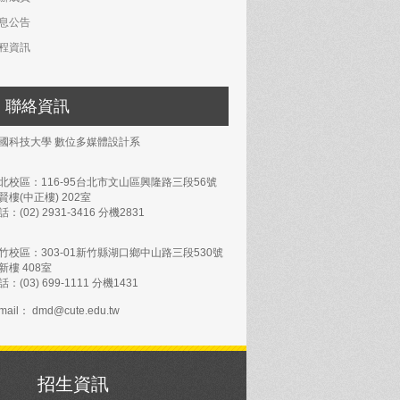
息公告
程資訊
聯絡資訊
國科技大學 數位多媒體設計系
北校區：116-95台北市文山區興隆路三段56號
賢樓(中正樓) 202室
話：(02) 2931-3416 分機2831
竹校區：303-01新竹縣湖口鄉中山路三段530號
新樓 408室
話：(03) 699-1111 分機1431
mail： dmd@cute.edu.tw
招生資訊