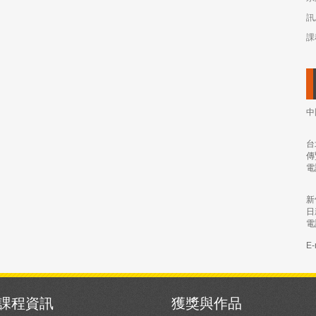
訊
課
中
台
傳
電
新
日
電
E-
課程資訊
獲獎與作品