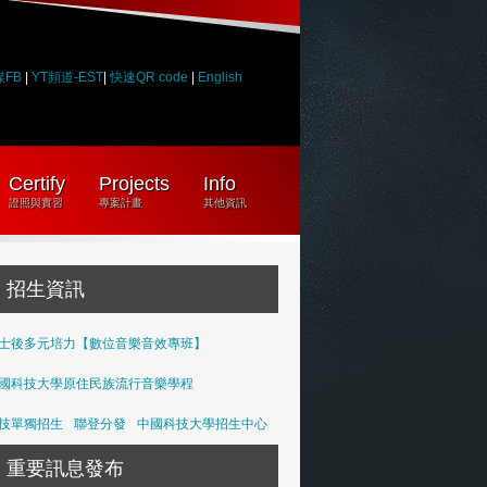
媒FB
|
YT頻道-EST
|
快速QR code
|
English
Certify
Projects
Info
證照與實習
專案計畫
其他資訊
招生資訊
士後多元培力【數位音樂音效專班】
國科技大學原住民族流行音樂學程
技單獨招生
聯登分發
中國科技大學招生中心
重要訊息發布