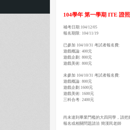
104
學年
第一學期
ITE
證照
補考日期
:104/12/05
報名期限
: 104/11/19
已參加
104/10/31
考試者報名費
:
遊戲概論
: 400
元
遊戲企劃
: 800
元
遊戲美術
: 800
元
未參加
104/10/31
考試者報名費
:
遊戲概論
: 800
元
遊戲企劃
:1600
元
遊戲美術
: 1600
元
三科合考
: 2400
元
尚未達到畢業門檻的大四同學，請把
報名或相關問題請洽
簡漢民老師