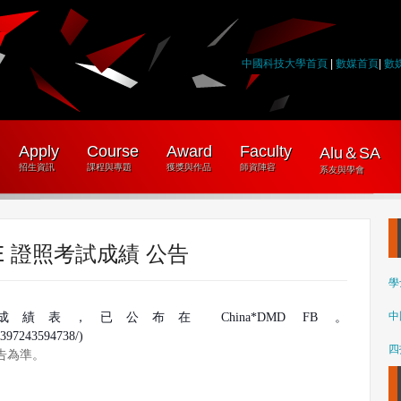
中國科技大學首頁
|
數媒首頁
|
數
Apply
Course
Award
Faculty
Alu＆SA
招生資訊
課程與專題
獲獎與作品
師資陣容
系友與學會
TE 證照考試成績 公告
學
中
成績表，已公布在
China*DMD FB
。
6397243594738/)
四
告為準。