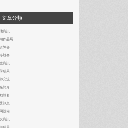
文章分類
他資訊
期作品展
資陣容
專競賽
生資訊
學成果
師交流
媒簡介
動報名
獎訊息
間設備
友資訊
辦成員