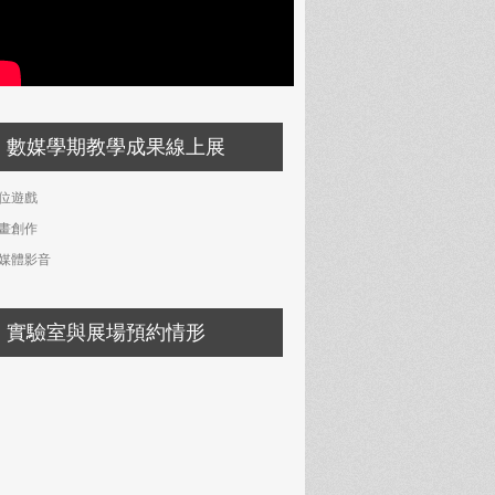
數媒學期教學成果線上展
位遊戲
畫創作
媒體影音
實驗室與展場預約情形