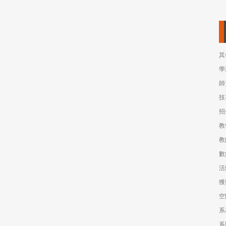
其
學
師
技
招
教
教
數
活
獲
空
系
系