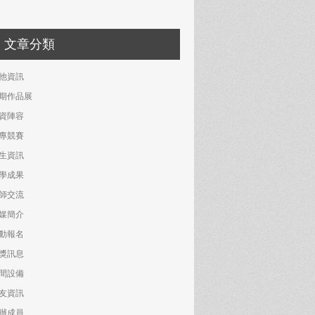
文章分類
他資訊
期作品展
資陣容
專競賽
生資訊
學成果
師交流
媒簡介
動報名
獎訊息
間設備
友資訊
辦成員