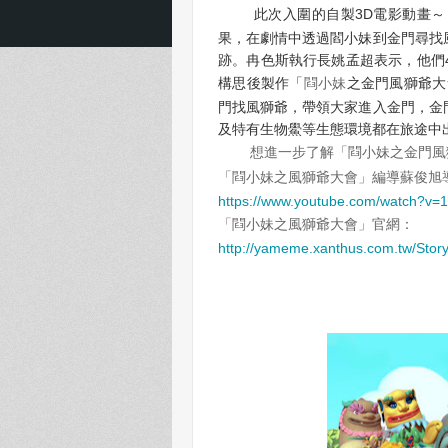
此次入圍的自製
3D電影動畫～
果，在劇情中透過閻小妹到金門尋找
跡。
冉色斯執行長姚孟超表示，他們
構思後製作「
閰
小妹
之金門風獅爺大
門找風獅爺，帶領大家進入金門，金
及特有生物鱟等生態環境都在旅途中
想進一步了解「
閰
小妹之金門風
「
閰
小妹之風獅爺大會
」編導蘇俊旭
https://www.youtube.com/watch?v
「
閰
小妹之風獅爺大會
」官網：
http://yameme.xanthus.com.tw/Stor