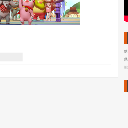
數
動
新