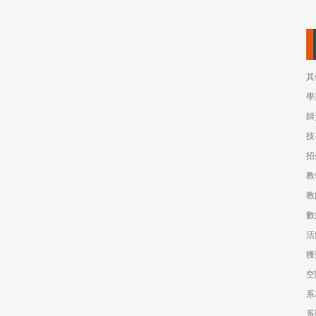
其
學
師
技
招
教
教
數
活
獲
空
系
系