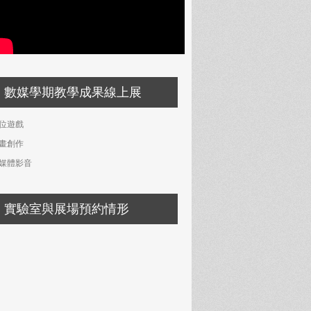
數媒學期教學成果線上展
位遊戲
畫創作
媒體影音
實驗室與展場預約情形