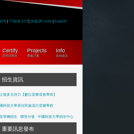
媒FB
|
YT頻道-EST
|
快速QR code
|
English
Certify
Projects
Info
證照與實習
專案計畫
其他資訊
招生資訊
士後多元培力【數位音樂音效專班】
國科技大學原住民族流行音樂學程
技單獨招生
聯登分發
中國科技大學招生中心
重要訊息發布