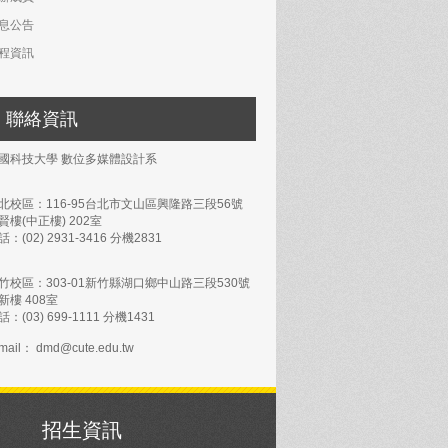
息公告
程資訊
聯絡資訊
國科技大學 數位多媒體設計系
北校區：116-95台北市文山區興隆路三段56號
賢樓(中正樓) 202室
話：(02) 2931-3416 分機2831
竹校區：303-01新竹縣湖口鄉中山路三段530號
新樓 408室
話：(03) 699-1111 分機1431
mail： dmd@cute.edu.tw
招生資訊