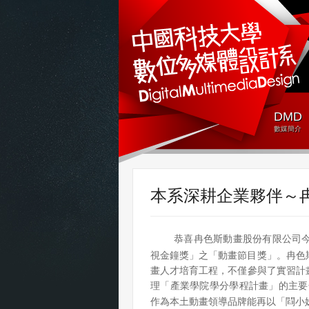
DMD
數媒簡介
本系深耕企業夥伴～
恭喜冉色斯動畫股份有限公司今
視金鐘獎」之「動畫節目獎」。冉色
畫人才培育工程，不僅參與了實習計畫
理「產業學院學分學程計畫」的主要
作為本土動畫領導品牌能再以「
閰
小