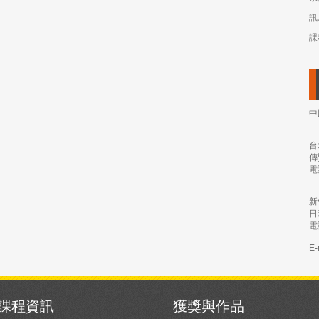
訊
課
中
台
傳
電
新
日
電
E-
課程資訊
獲獎與作品