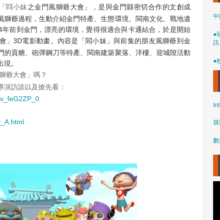
「
閰
小妹
之金門風獅爺大會」，是與金門縣密切合作的文創成
中
風獅爺過程，生動介紹金門特產、生態環境、閩南文化、戰地遺
4年前到金門，漂亮的環境，覺得很適合與卡通結合，於是開始
●
會」3D電影動畫。內容是「閻小妹」與前集的朋友風獅爺到金
訊
門的貢糖、砲彈鋼刀等特產、閩南建築聚落、洋樓、迎城隍活動
●
出現。
獅爺大會
」嗎？
導演訪談以及搶先看：
=1v_feG2ZP_0
In
y_A.html
規
數