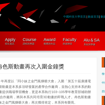
中國科技大學首頁
|
數媒首頁
|
數
Apply
Course
Award
Faculty
Alu＆SA
招生資訊
課程與專題
獲獎與作品
師資陣容
系友與學會
冉色斯動畫再次入圍金鐘獎
學
年再度以「
閰
小妹之金門風獅爺大會
」入圍「第五十屆廣播電
中
斯動畫是本系多項研發案的產學合作廠商，並熱心支持本系的動
四
提供職場學習機會，更是本系執行103~105學年教育部補助辦
合作廠商，將與本系共同培育3D動畫的即戰人才。冉色斯動畫
妹之金門風獅爺大會
」再次獲得肯定，本系與有榮焉。