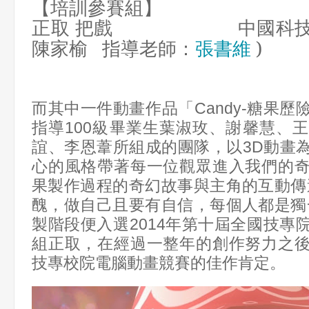
【培訓參賽組】
把戲
中國科
正取
陳家榆
指導老師：
張書維
)
而其中一件動畫作品「Candy-
糖果歷
指導
100
級畢業生葉淑玫、謝馨慧、王
誼、李恩葦
所組成的團隊，
以
3D
動畫
心的風格帶著每一位觀眾進入我們的
果製作過程的奇幻故事與主角的互動傳
醜，做自己且要有自信，每個人都是獨
製階段便入選
2014
年第十屆全國技專
組正取，在經過一整年的創作努力之
技專校院電腦動畫競賽
的佳作肯定。