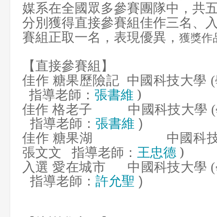
媒系在全國眾多參賽團隊中，共
分別獲得直接參賽組佳作三名、
賽組正取一名，表現優異，
獲獎作
【直接參賽組】
糖果歷險記
中國科技大學
佳作
指導老師：
張書維
)
中國科技大學
佳作 格老子
指導老師：
張書維
)
糖果湖
中國科
佳作
張文文
指導老師：
王忠德
)
中國科技大學
入選 愛在城市
指導老師：
許允聖
)