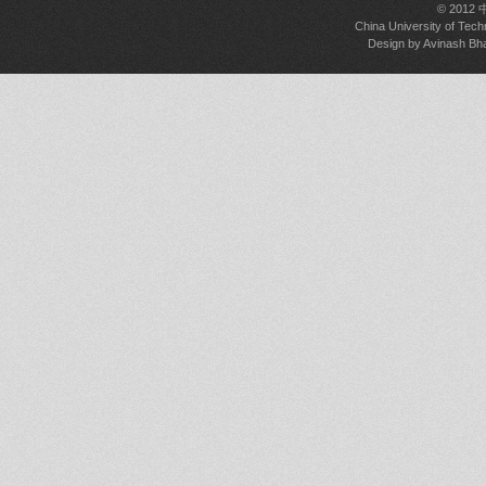
© 2012
China University of Tech
Design by
Avinash Bh