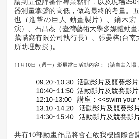
請到五位評審作專業點評，以及現場25
器測量掌聲的高低，做為最終的考量。五
也（進撃の巨人 動畫製片）、鏑木宏
演）、石昌杰（臺灣藝術大學多媒體動畫
藏喵窩有限公司執行長）、張晏榕(台南
所助理教授 )。
11月10日（週一）影展當日活動內容：（請自由入場
09:20~10:30
活動影片及競賽影片
10:40~11:50
活動影片及競賽影片
12:10-13:00
<<swim your
講座：
13:10~14:20
活動影片及競賽影
14:30~15:40
活動影片及競賽影
共有10部動畫作品將會在啟我樓國際會