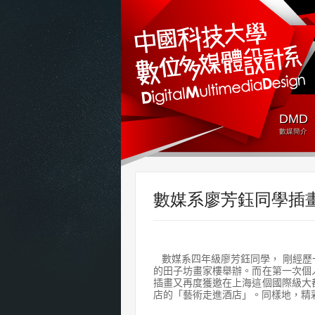
DMD
數媒簡介
數媒系廖芳鈺同學插
數媒系四年級廖芳鈺同學，
剛經歷
的田子坊畫家樓舉辦。而在第一次個
插畫又再度獲邀在上海這個國際級大
店的「藝術走進酒店」。同樣地，精