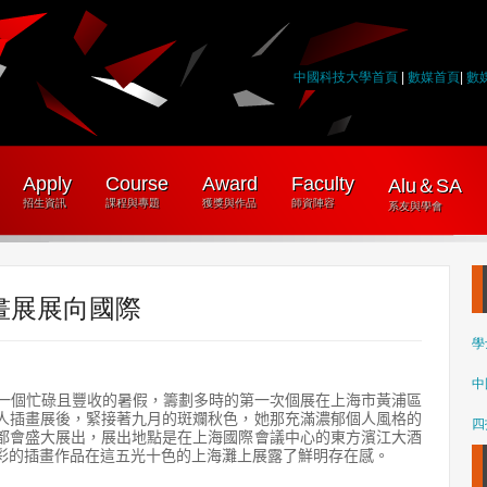
中國科技大學首頁
|
數媒首頁
|
數
Apply
Course
Award
Faculty
Alu＆SA
招生資訊
課程與專題
獲獎與作品
師資陣容
系友與學會
畫展展向國際
學
中
一個忙碌且豐收的暑假，籌劃多時的第一次個展在上海市黃浦區
人插畫展後，緊接著九月的斑斕秋色，她那充滿濃郁個人風格的
四
都會盛大展出，展出地點是在上海國際會議中心的東方濱江大酒
彩的插畫作品在這五光十色的上海灘上展露了鮮明存在感。