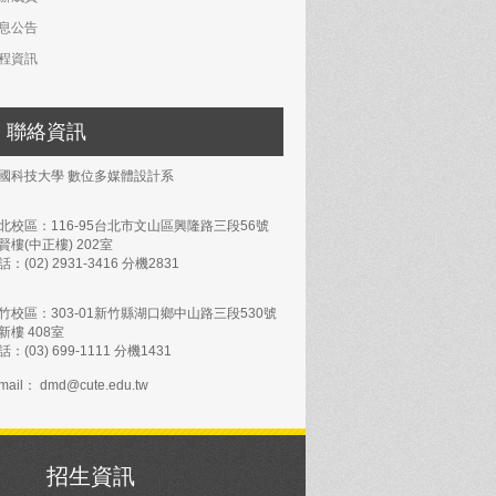
息公告
程資訊
聯絡資訊
國科技大學 數位多媒體設計系
北校區：116-95台北市文山區興隆路三段56號
賢樓(中正樓) 202室
話：(02) 2931-3416 分機2831
竹校區：303-01新竹縣湖口鄉中山路三段530號
新樓 408室
話：(03) 699-1111 分機1431
mail： dmd@cute.edu.tw
招生資訊