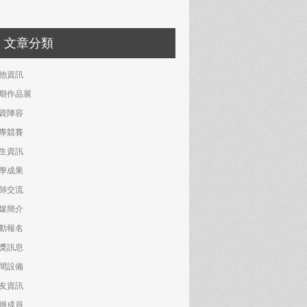
文章分類
他資訊
期作品展
資陣容
專競賽
生資訊
學成果
師交流
媒簡介
動報名
獎訊息
間設備
友資訊
辦成員