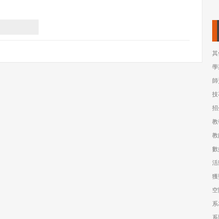
其
學
師
技
招
教
教
數
活
獲
空
系
系