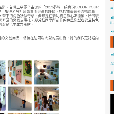
2013
COLOR YOUR
主辦、台灣三星電子主辦的「
夢想
．
繪實現
中
並且獲得名設計師蕭青陽最高的評價。她的插畫有著流暢厚實且
，筆下的角色狀似奇想，但都是在潛沈構思靜心咀嚼後，所展現
●
需奇譎的背景去烘托，廖芳鈺同學所創作的這些造型各異且特色
訊
的背景色中成為焦點。
●
的文創商品，相信在這兩場大型的展出後，她的創作更將迎向
In
規
數