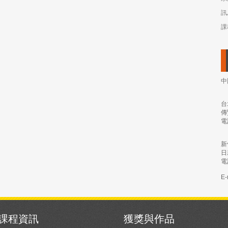
訊
課
中
台
傳
電
新
日
電
E-
課程資訊
獲獎與作品