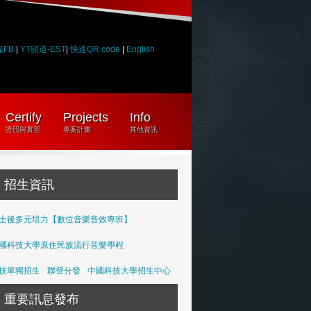
媒FB
|
YT頻道-EST
|
快速QR code
|
English
Certify
Projects
Info
證照與實習
專案計畫
其他資訊
招生資訊
士後多元培力【數位音樂音效專班】
國科技大學原住民族流行音樂學程
技單獨招生
聯登分發
中國科技大學招生中心
重要訊息發布