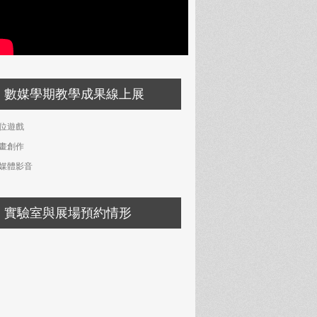
數媒學期教學成果線上展
位遊戲
畫創作
媒體影音
實驗室與展場預約情形