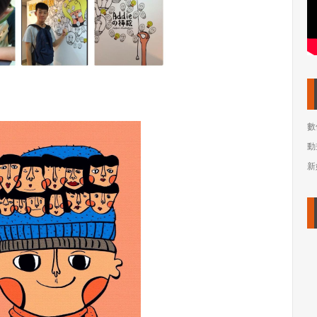
數
動
新