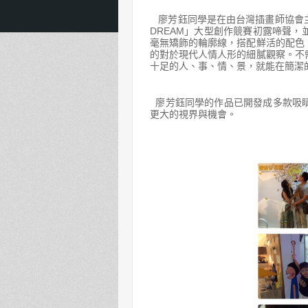
廖芳鈺同學是在由台灣插畫師協會
DREAM
」大型創作競賽初露啼聲，
毫無矯飾的輪廓線，搭配鮮活的配色
的對於現代人情人形的細膩觀察。不
十足的人、事、情、景，就能在簡潔
廖芳鈺同學的作品已開發成多款吸睛
更大的視界與機會。