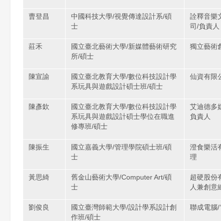
曹登昌
中國科技大學/視覺傳達設計系/碩
詮釋音樂
士
司/負責人
莊禾
國立臺北藝術大學/新媒體藝術研究
獨立藝術
所/碩士
陳宣諭
國立臺北教育大學/數位科技設計學
仙資有限
系玩具與遊戲設計碩士班/碩士
陳彥欽
國立臺北教育大學/數位科技設計學
艾迪德多
系玩具與遊戲設計碩士學位在職進
負責人
修專班/碩士
陳振生
國立嘉義大學/管理學院碩士班/碩
澄食樂活
士
理
黃思綺
舊金山藝術大學/Computer Art/碩
超硬股份
士
人兼創意
劉俊良
國立臺灣師範大學/設計學系設計創
聯成電腦
作班/碩士