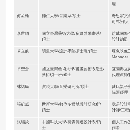
理
何孟翰
輔仁大學/音樂系/碩士
奇思家文
司/製作人
李世綱
國立臺灣藝術大學/多媒體動畫系/
益威國際
碩士
設計總監
卓立航
明道大學/設計學院碩士班/碩士
琢色映像工作
Manager
卓聖倉
國立臺灣藝術大學/書畫藝術系造形
宜蘭縣立
藝術碩士班/碩士
代理教師
林祐民
實踐大學/音樂研究所/碩士
愛玩親子
統籌經理
張紀威
世新大學/數位多媒體設計研究所/
我是設計
碩士
計師/工程
張瑞欽
中國科技大學/視覺傳達設計系/碩
個人工作
士
作者