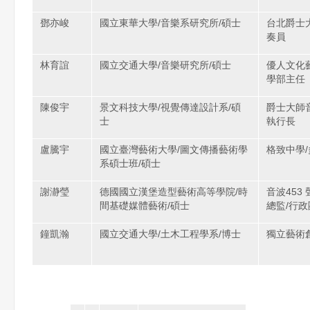
鄧亦峻
國立東華大學/音樂系研究所/碩士
台北爵士
奏員
林育誼
國立交通大學/音樂研究所/碩士
優人文化
學部主任
陳俊宇
景文科技大學/視覺傳達設計系/碩
爵士大師
士
執行長
盧騰宇
國立臺灣藝術大學/圖文傳播藝術學
格致中學
系碩士班/碩士
謝瀞瑩
德國國立漢堡造型藝術高等學院/時
音波453
間基礎媒體藝術/碩士
總監/行
鐘凱瀚
國立交通大學/土木工程學系/博士
獨立藝術