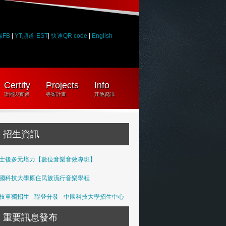
媒FB
|
YT頻道-EST
|
快速QR code
|
English
Certify
Projects
Info
證照與實習
專案計畫
其他資訊
招生資訊
士後多元培力【數位音樂音效專班】
國科技大學原住民族流行音樂學程
技單獨招生
聯登分發
中國科技大學招生中心
重要訊息發布