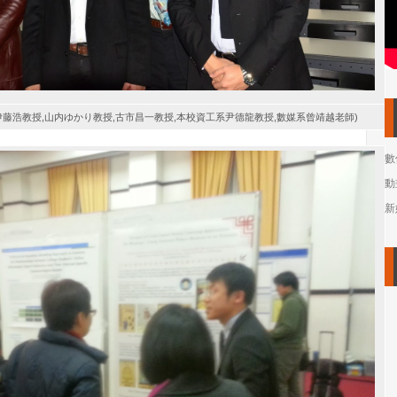
藤浩教授,山内ゆかり教授,古市昌一教授,本校資工系尹德龍教授,數媒系曾靖越老師)
數
動
新