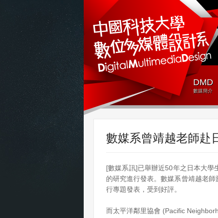
DMD
數媒簡介
數媒系曾靖越老師赴
[數媒系訊]已舉辦近50年之日本大
的研究進行發表。數媒系曾靖越老師於
行專題發表，受到好評。
而太平洋鄰里協會 (Pacific Neighbo