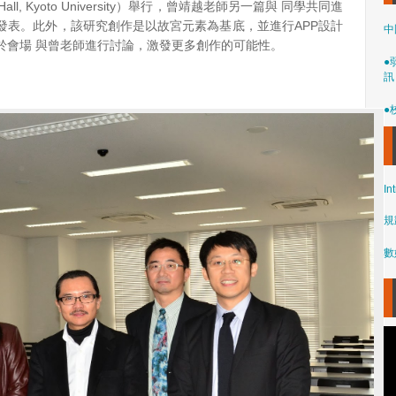
al Hall, Kyoto University）舉行，曾靖越老師另一篇與 同學共同進
發表。此外，該研究創作是以故宮元素為基底，並進行APP設計
中
於會場 與曾老師進行討論，激發更多創作的可能性。
●
訊
●
In
規
數