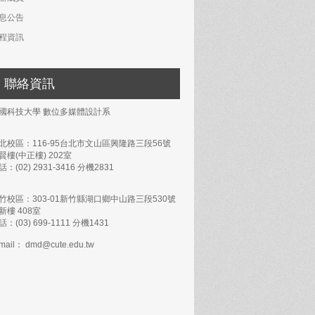
息公告
程資訊
聯絡資訊
國科技大學 數位多媒體設計系
北校區：116-95台北市文山區興隆路三段56號
賢樓(中正樓) 202室
話：(02) 2931-3416 分機2831
竹校區：303-01新竹縣湖口鄉中山路三段530號
新樓 408室
話：(03) 699-1111 分機1431
mail： dmd@cute.edu.tw