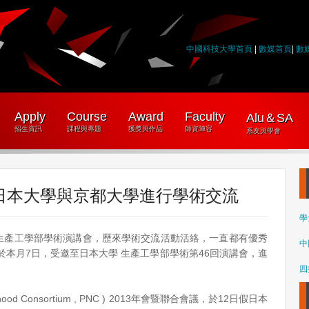
中國科技大學首頁
|
數媒首頁
|
數
Apply
Course
Award
Faculty
Alu＆SA
招生資訊
課程與專題
獲獎與作品
師資陣容
系友與學會
日本大學與京都大學進行學術交流
學
學生產工學部學術演講會，歷來學術交流活動活絡，一直都有優秀
中
本月7日，受邀至日本大學 生產工學部學術第46回演講會，進
四
rhood Consortium , PNC ) 2013年會暨聯合會議，於12日假日本