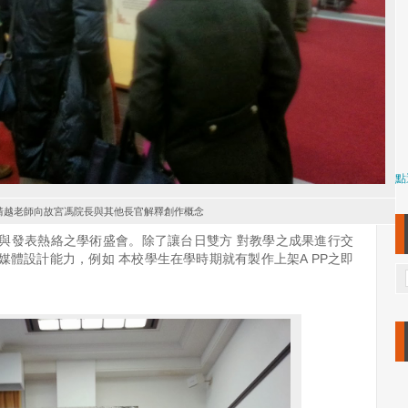
點
靖越老師向故宮馮院長與其他長官解釋創作概念
與發表熱絡之學術盛會。除了讓台日雙方 對教學之成果進行交
體設計能力，例如 本校學生在學時期就有製作上架A PP之即