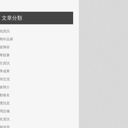
文章分類
他資訊
期作品展
資陣容
專競賽
生資訊
學成果
師交流
媒簡介
動報名
獎訊息
間設備
友資訊
辦成員