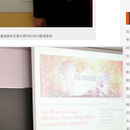
其
越老師於京都大學PNC2013會場發表
學
師
技
招
教
教
數
活
獲
空
系
系