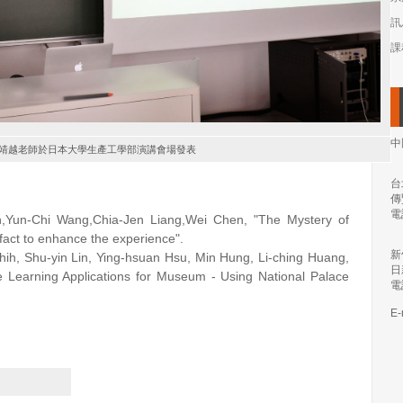
訊
課
中
靖越老師於日本大學生產工學部演講會場發表
台
傳
電
h,Yun-Chi Wang,Chia-Jen Liang,Wei Chen, "The Mystery of
fact to enhance the experience".
新
ih, Shu-yin Lin, Ying-hsuan Hsu, Min Hung, Li-ching Huang,
日
 Learning Applications for Museum - Using National Palace
電
E-