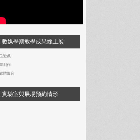
數媒學期教學成果線上展
位遊戲
畫創作
媒體影音
實驗室與展場預約情形