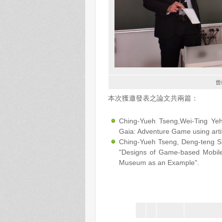
曾
本次獲邀發表之論文共兩篇：
Ching-Yueh Tseng,Wei-Ting Ye
Gaia: Adventure Game using arti
Ching-Yueh Tseng, Deng-teng Sh
"Designs of Game-based Mobile
Museum as an Example".