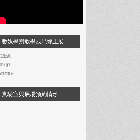
數媒學期教學成果線上展
位遊戲
畫創作
媒體影音
實驗室與展場預約情形