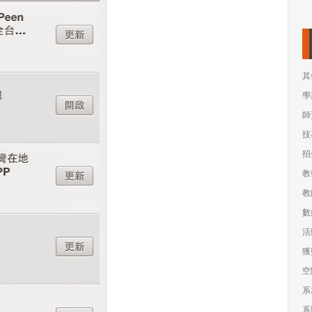
其
學
師
技
招
教
教
數
活
獲
空
系
系