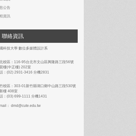
息公告
程資訊
聯絡資訊
國科技大學 數位多媒體設計系
北校區：116-95台北市文山區興隆路三段56號
賢樓(中正樓) 202室
話：(02) 2931-3416 分機2831
竹校區：303-01新竹縣湖口鄉中山路三段530號
新樓 408室
話：(03) 699-1111 分機1431
mail： dmd@cute.edu.tw