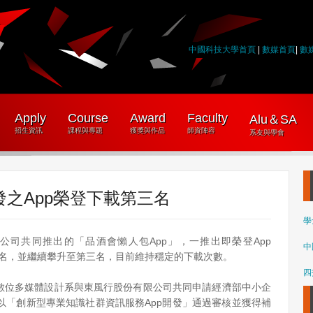
中國科技大學首頁
|
數媒首頁
|
數
Apply
Course
Award
Faculty
Alu＆SA
招生資訊
課程與專題
獲獎與作品
師資陣容
系友與學會
之App榮登下載第三名
學
司共同推出的「品酒會懶人包App」，一推出即榮登App
中
載第四名，並繼續攀升至第三名，目前維持穩定的下載次數。
四
大數位多媒體設計系與東風行股份有限公司共同申請經濟部中小企
)，以「創新型專業知識社群資訊服務App開發」通過審核並獲得補