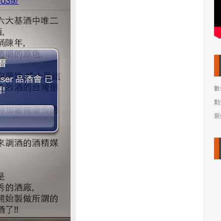
數
動
新