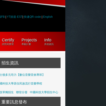
媒FB
|
YT頻道-EST
|
快速QR code
|
English
Certify
Projects
Info
證照與實習
專案計畫
其他資訊
招生資訊
士後多元培力【數位音樂音效專班】
國科技大學原住民族流行音樂學程
技單獨招生
聯登分發
中國科技大學招生中心
重要訊息發布