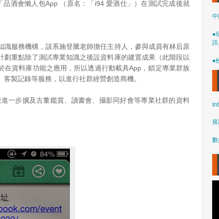
品酒會懶人包App （原名：「i94 愛酒仕」）在測試完成後就
中
●
訊
知識服務機構，該系施登騰老師擔任主持人，參與成員有林后原
計劃重點除了測試專業知識之後設資料庫的建置成果（此階段以
●
於在資料庫功能之應用，所以透過行動載具App，鎖定專業群族
、客製記錄等服務，以進行社群經營創造商機。
能進一步擴及古董鑑賞、讀書會、攝影同好會等專業社群的資料
In
。
規
數