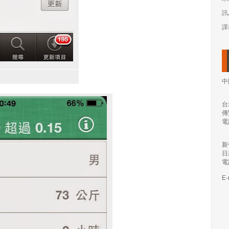
訊
課
中
台
傳
電
新
日
電
E-