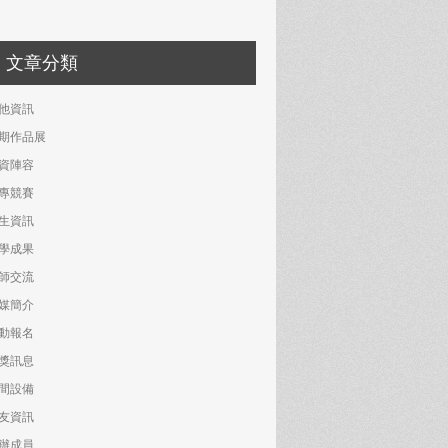
文章分類
他資訊
期作品展
資陣容
專競賽
生資訊
學成果
師交流
媒簡介
動報名
獎訊息
間設備
友資訊
辦成員