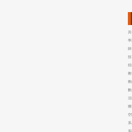
其
學
師
技
招
教
教
數
活
獲
空
系
系