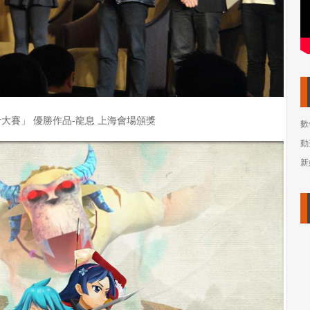
設計大賽」 優勝作品-龍息 上海會場頒獎
數
動
新