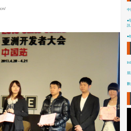
cn/
中
●
訊
●
In
規
數