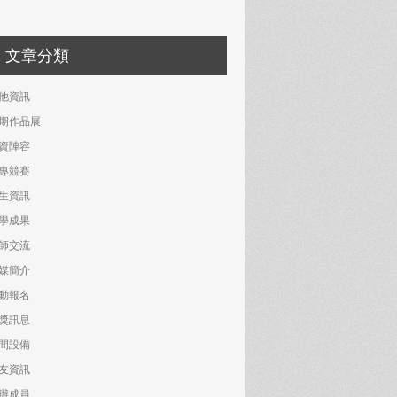
文章分類
他資訊
期作品展
資陣容
專競賽
生資訊
學成果
師交流
媒簡介
動報名
獎訊息
間設備
友資訊
辦成員