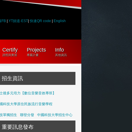
媒FB
|
YT頻道-EST
|
快速QR code
|
English
Certify
Projects
Info
證照與實習
專案計畫
其他資訊
招生資訊
士後多元培力【數位音樂音效專班】
國科技大學原住民族流行音樂學程
技單獨招生
聯登分發
中國科技大學招生中心
重要訊息發布