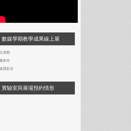
數媒學期教學成果線上展
位遊戲
畫創作
媒體影音
實驗室與展場預約情形