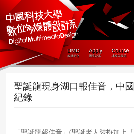
DMD
Apply
Course
數媒簡介
招生資訊
課程與專題
聖誕龍現身湖口報佳音，中
紀錄
「聖誕龍報佳音」
(
聖誕老人裝扮加上「