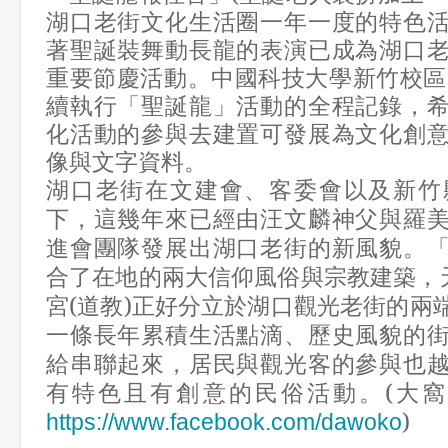
湖口老街文化生活圈一年一度的特色
著聖誕裝舞動長龍的表演已成為湖口
重要節慶活動。中國科技大學新竹校區
續執行「聖誕龍」活動的全程記錄，
化活動的參與去建置可發展為文化創
像與文字資料。
湖口老街在文建會、客委會以及新竹
下，這幾年來已經由汪文麟神父與羅
進會團隊發展出湖口老街的新風貌。
合了在地的兩大信仰風俗與宗教建築，
宮
(
道教
)
正好分立於湖口觀光老街的兩
一條長年累積生活點滴、歷史風貌的
給串聯起來，居民與觀光客的參與也
有特色且有創意的民俗活動。
(
大窩
)
https://www.facebook.com/dawoko