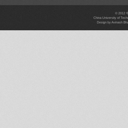
© 2012
China University of Tech
Design by
Avinash Bh