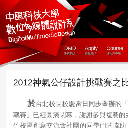
DMD
Apply
Course
數媒簡介
招生資訊
課程與專題
2012神氣公仔設計挑戰賽之
於
台北校區校慶當日同步舉辦的「
戰賽」已經圓滿閉幕，謝謝參與複賽的共
竹校區創意交流會社團的同學們的協助