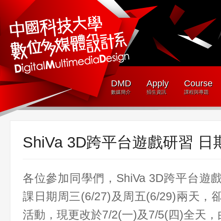
DMD
Apply
Course
數媒簡介
招生資訊
課程與專題
ShiVa 3D跨平台遊戲研習 
各位參加同學們，ShiVa 3D跨平台
課日期周三(6/27)及周五(6/29)兩
活動，現更改於
7/2(一)及7/5(四)全天
，