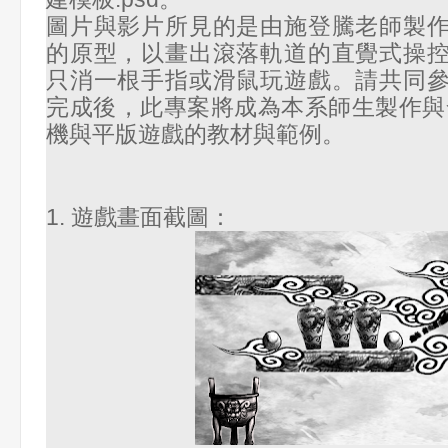
圖片與影片所見的是由施登騰老師製
的原型，以畫出滾落軌道的直覺式操
只消一根手指或滑鼠玩遊戲。請共同
完成後，此專案將成為本系師生製作與發佈i
機與平版遊戲的教材與範例。
1. 遊戲畫面截圖：