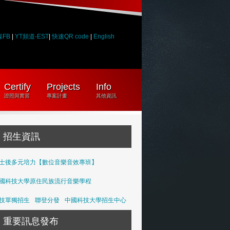
媒FB
|
YT頻道-EST
|
快速QR code
|
English
Certify
Projects
Info
證照與實習
專案計畫
其他資訊
招生資訊
士後多元培力【數位音樂音效專班】
國科技大學原住民族流行音樂學程
技單獨招生
聯登分發
中國科技大學招生中心
重要訊息發布