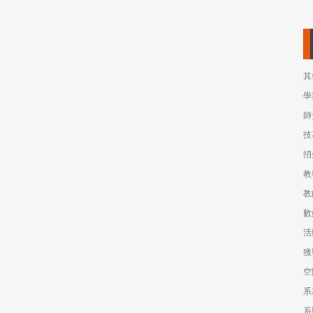
其
學
師
技
招
教
教
數
活
獲
空
系
系