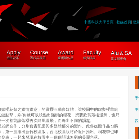
中國科技大學首頁
|
數媒首頁
|
數
Apply
Course
Award
Faculty
Alu＆SA
招生資訊
課程與專題
獲獎與作品
師資陣容
系友與學會
學
數媒櫻花祭之媒情媒意」
的賞櫻互動多媒體，讓校園中的虛擬櫻華絢
中
左鍵點擊，妳/你就可以妝點出滿樹的櫻花，
想要欣賞落櫻漫舞，也只
按一次都能讓落櫻再次隨風漫飛，而舞出不同的韻趣。
四
騰老師合作，
分別負責配樂與多媒體部分的製作。
此多媒體作品也將
作，
第一波推出新竹校區版，台北校區版將於近日推出。
桐花季也即
的發表，
一起來發現在校園中一個個韻味無窮的美麗角落。