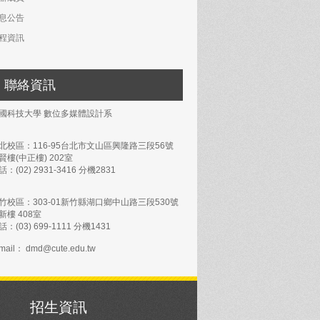
息公告
程資訊
聯絡資訊
國科技大學 數位多媒體設計系
北校區：116-95台北市文山區興隆路三段56號
賢樓(中正樓) 202室
話：(02) 2931-3416 分機2831
竹校區：303-01新竹縣湖口鄉中山路三段530號
新樓 408室
話：(03) 699-1111 分機1431
mail： dmd@cute.edu.tw
招生資訊