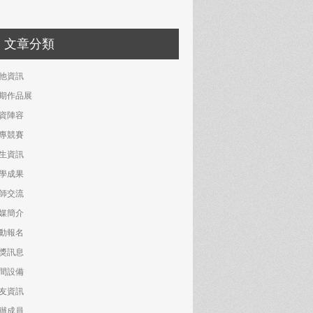
文章分類
他資訊
期作品展
資陣容
專競賽
生資訊
學成果
師交流
媒簡介
動報名
獎訊息
間設備
友資訊
辦成員