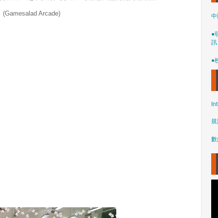
esalad Arcade)
中
●
訊
●
In
規
數