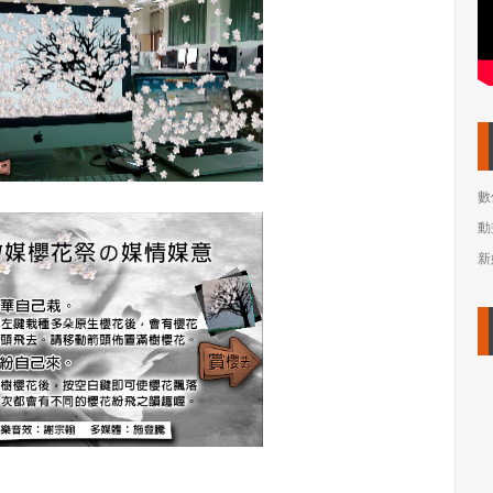
數
動
新