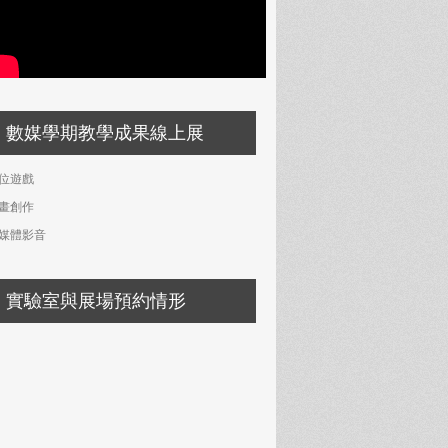
數媒學期教學成果線上展
位遊戲
畫創作
媒體影音
實驗室與展場預約情形