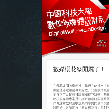
DMD
數媒簡介
數媒櫻花祭開鑼了！
在櫻花盛開的季節裡，我們在此推出「
風情透過電腦螢幕而綻放。
只要以滑鼠
要按下空白鍵就可讓滿樹櫻花飄落，
每
此項多媒體專案是由謝宗翰老師與施登
作為課堂教材讓數媒系同學共同參與製
將開始，敬請期待「數媒桐花祭」系列