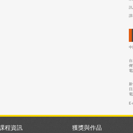
訊
課
中
台
傳
電
新
日
電
E-
課程資訊
獲獎與作品