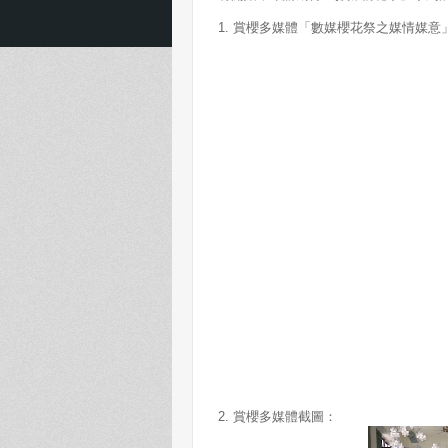
1. 賞櫻多媒體「數媒櫻花祭之媒情媒意」(Gam
2. 賞櫻多媒體截圖：