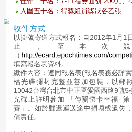
佳作二十名：7-11禮券面額 200元
入圍五十名：得獎組員獎狀各乙張
收件方式
以掛號寄送方式報名：自2012年1月1日
止，至本次
（
http://ecard.epochtimes.com/competi
填寫報名表資料。
繳件內容：連同報名表(報名表務必詳實
檔光碟彌封完整並善加包裝，以郵戳
10042台灣台北市中正區愛國西路9號5
光碟上註明參加 「傳關懷卡幸福- 
賽」。如於郵遞運送途中損壞或遺失
償責任。