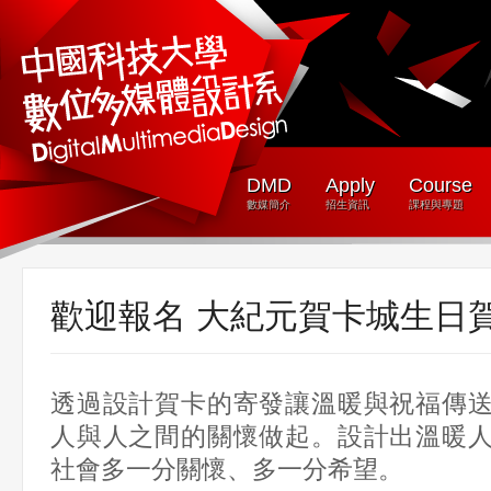
DMD
Apply
Course
數媒簡介
招生資訊
課程與專題
歡迎報名 大紀元賀卡城生日
透過設計賀卡的寄發讓溫暖與祝福傳
人與人之間的關懷做起。設計出溫暖
社會多一分關懷、多一分希望。