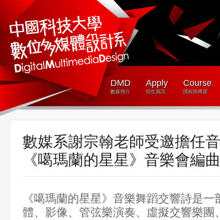
DMD
Apply
Course
數媒簡介
招生資訊
課程與專題
數媒系謝宗翰老師受邀擔任
《噶瑪蘭的星星》音樂會編
《噶瑪蘭的星星》音樂舞蹈交響詩是一
體、影像、管弦樂演奏、虛擬交響樂團