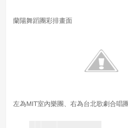
蘭陽舞蹈團彩排畫面
左為MIT室內樂團、右為台北歌劇合唱