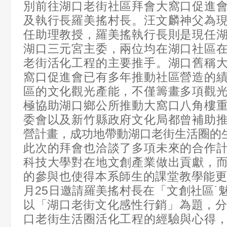
別前往湖口老街社區拜會大窩口促進
及執行長羅美搖村長。汪文麟神父為
任助理教授，羅美搖執行長則是現任
湖口三元宮主委，兩位均在湖口社區
老街活化工程的主要推手。湖口舊稱
窩口促進會已有多年推動社區營造的
區的文化觀光產能，不僅籌畫多項觀
極協助湖口鄉公所推動大窩口八角樓
委會以及新竹縣政府文化局都曾補助
營計畫，成功地帶動湖口老街生活圈的
此次的拜會也洽談了多項未來的合作
科技大學對在地文創產業做出貢獻，
的參與也使得本系師生的課堂教學能更
月25日邀請羅美搖村長在「文創社區˙
以「湖口老街文化感性行銷」為題，分
口老街生活圈活化工程的經驗與心得