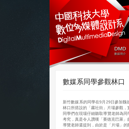
DMD
數媒簡介
數媒系同學參觀林口
新竹數媒系的同學在9月29日參加
林口所搭設的「霧社街」片場參觀，
同學們在現場仔細聽取導覽老師為同
考究，真是令人讚嘆「賽德克巴萊」
導覽老師還提到，由於是「片場」的