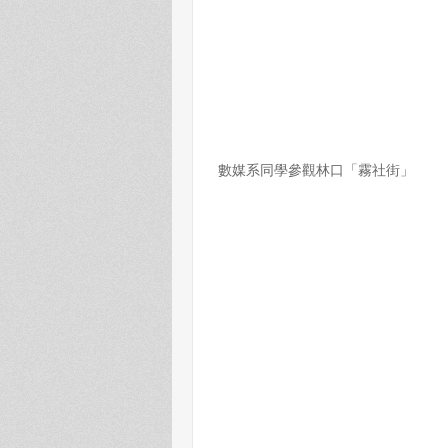
數媒系同學參觀林口「霧社街」