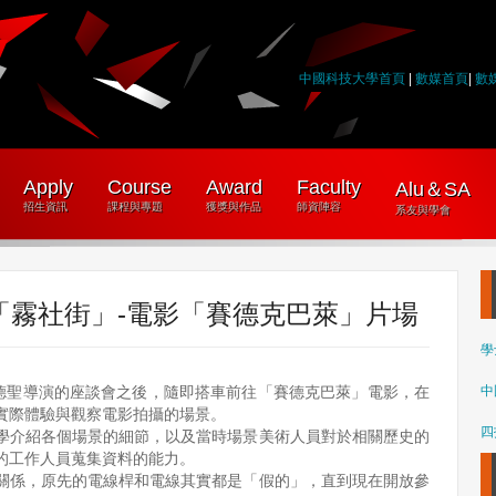
中國科技大學首頁
|
數媒首頁
|
數
Apply
Course
Award
Faculty
Alu＆SA
招生資訊
課程與專題
獲獎與作品
師資陣容
系友與學會
「霧社街」-電影「賽德克巴萊」片場
學
魏德聖導演的座談會之後，隨即搭車前往「賽德克巴萊」電影，在
中
實際體驗與觀察電影拍攝的場景。
四
學介紹各個場景的細節，以及當時場景美術人員對於相關歷史的
的工作人員蒐集資料的能力。
關係，原先的電線桿和電線其實都是「假的」，直到現在開放參