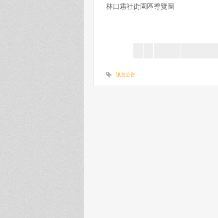
林口霧社街園區導覽圖
訊息公告