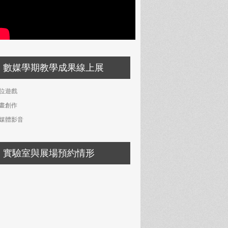
數媒學期教學成果線上展
位遊戲
畫創作
媒體影音
實驗室與展場預約情形