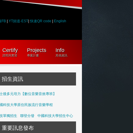
媒FB
|
YT頻道-EST
|
快速QR code
|
English
Certify
Projects
Info
證照與實習
專案計畫
其他資訊
招生資訊
士後多元培力【數位音樂音效專班】
國科技大學原住民族流行音樂學程
技單獨招生
聯登分發
中國科技大學招生中心
重要訊息發布