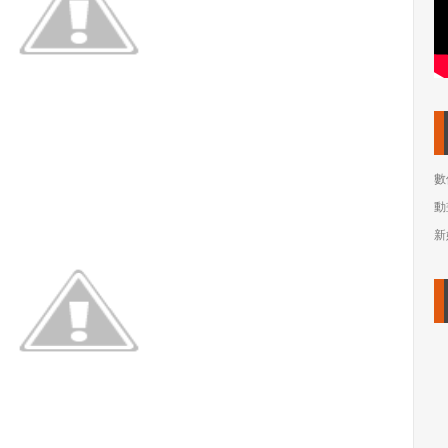
數
動
新