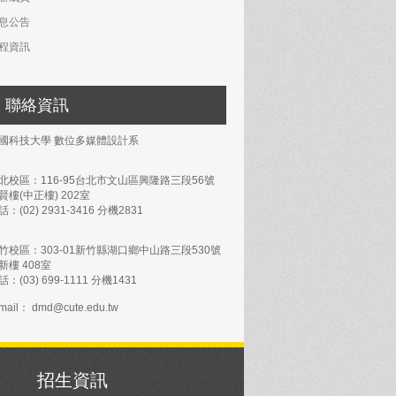
息公告
程資訊
聯絡資訊
國科技大學 數位多媒體設計系
北校區：116-95台北市文山區興隆路三段56號
賢樓(中正樓) 202室
話：(02) 2931-3416 分機2831
竹校區：303-01新竹縣湖口鄉中山路三段530號
新樓 408室
話：(03) 699-1111 分機1431
mail： dmd@cute.edu.tw
招生資訊