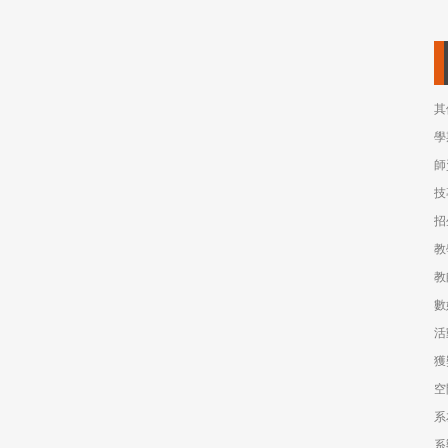
其
學
師
技
招
教
教
數
活
獲
空
系
系