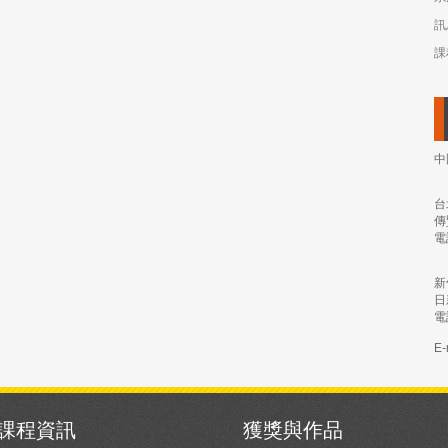
訊
課
中
台
傳
電
新
日
電
E-
課程資訊
獲獎與作品