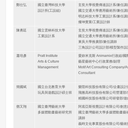
鄭仕弘
國立臺灣科技大學
玄奘大學視覺傳達設計系/兼任講
設計所(工設組)
國立交通大學應用藝術所/兼任講
明志科技大學工業設計系/兼任講
燦坤實業/工業設計師
陳勇廷
國立雲林科技大學
玄奘大學視覺傳達設計系/兼任講
工業設計系
國立交通大學應用藝術所/兼任講
東吳大學推廣部/兼任講師
三角設計公司設計部/模型製作設
蕭培彥
Pratt Institute
愛妳米克斯 Animamix行政組/
Arts & Culture
藝星藝術中心行政業務/副理
Management
Motif Art Consulting Company/As
Consultant
簡國斌
國立台北教育大學
樂陞科技股份有限公司/企畫設計
玩具與遊戲設計碩士班
飛雅高科技股份有限公司營運部/
精國科技股份有限公司研發部/遊
鄧又翔
國立臺灣藝術大學
阿底亞斯視覺設計有限公司/創意
多媒體動畫藝術研究所
國立臺灣藝術大學多媒體動畫藝術
講師
義時文化事業股份有限公司/藝術