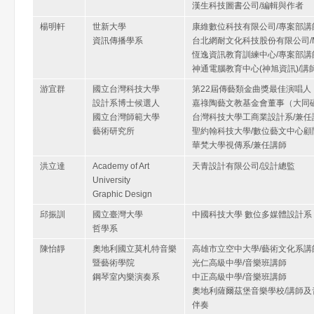
漢生科技圖書公司/編輯與作者
楊明軒
世新大學
康維數位科技有限公司/專案部講
資訊傳播學系
台北網耐文化科技股份有限公司/M
恆逸資訊教育訓練中心/專案部講
神通電腦教育中心(神旭資訊)/講
游宜群
國立台灣科技大學
第22屆傳藝類金曲獎最佳演唱人
設計系博士候選人
嘉祿陶藝文教基金會董事（大同
國立台灣師範大學
台灣科技大學工商業設計系/兼任
藝術研究所
聖約翰科技大學/數位藝文中心顧
華梵大學視傳系/兼任講師
洪立達
Academy of Art
天青設計有限公司/設計總監
University
Graphic Design
邱振訓
國立臺灣大學
中國科技大學 數位多媒體設計系
哲學系
陳怡靜
奧地利國立莫札特音樂
高雄市立空中大學/藝術文化系講
暨藝術學院
光仁高級中學/音樂班講師
鋼琴室內樂演奏系
中正高級中學/音樂班講師
奧地利薩爾茲堡音樂學校/講師及
伴奏