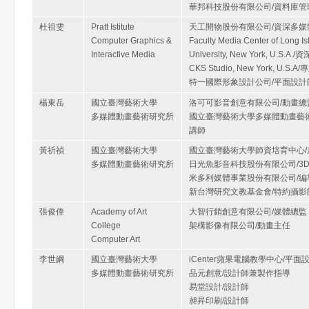
華邦科技股份有限公司/資料庫管
杜祖雯
Pratt Istitute
天工開物股份有限公司/資深多媒
Computer Graphics &
Faculty Media Center of Long Is
Interactive Media
University, New York, U.S.A
CKS Studio, New York, U.S
特一國際形象設計公司/平面設計
楊東岳
國立臺灣藝術大學
洛可可影音創意有限公司/動畫總
多媒體動畫藝術研究所
國立臺灣藝術大學多媒體動畫藝術
講師
黃祈禎
國立臺灣藝術大學
國立臺灣藝術大學師資培育中心/
多媒體動畫藝術研究所
日光魚影音科技股份有限公司/3
米多利媒體事業股份有限公司/編
新台灣研究文教基金會/特約攝影
張俊偉
Academy of Art
大智行銷創意有限公司/媒體總監
College
架構影像有限公司/動畫主任
Computer Art
李世綱
國立臺灣藝術大學
iCenter蘋果電腦教學中心/平面
多媒體動畫藝術研究所
品元創意/設計師兼製作指導
易堂設計/設計師
昶昇印刷/設計師